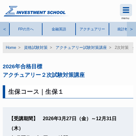
menu
シグマインベストメント スク
ール
®
＜
＞
FPの方へ
金融英語
アクチュアリー
統計検定
Home
>
資格試験対策
>
アクチュアリー試験対策講座
>
2次対策 
2026年合格目標
アクチュアリー２次試験対策講座
生保コース｜生保１
【受講期間】 2026年3月27日（金）～12月31日
（木）