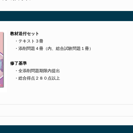
教材送付セット
・テキスト３冊
・添削問題４冊（内、総合試験問題１冊）
修了基準
・全添削問題期限内提出
・総合得点２８０点以上