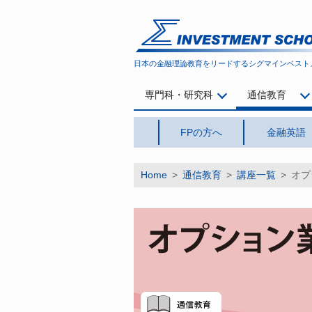
シグマインベストメント スクール
日本の金融理論教育をリードする
シグマインベスト
専門科・研究科
通信教育
FPの方へ
金融英語
Home
>
通信教育
>
講座一覧
>
オプ