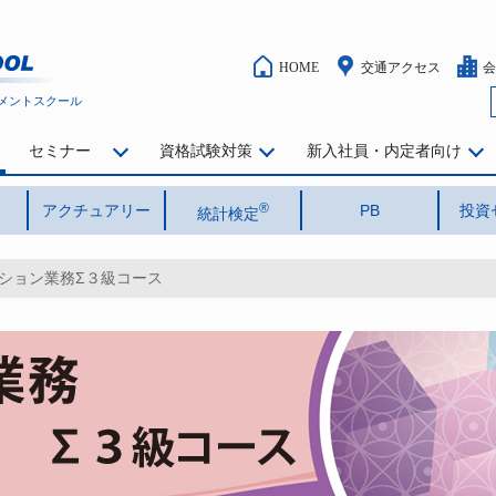
HOME
交通アクセス
会
メントスクール
セミナー
資格試験対策
新入社員・内定者向け
®
アクチュアリー
PB
投資
統計検定
ション業務Σ３級コース