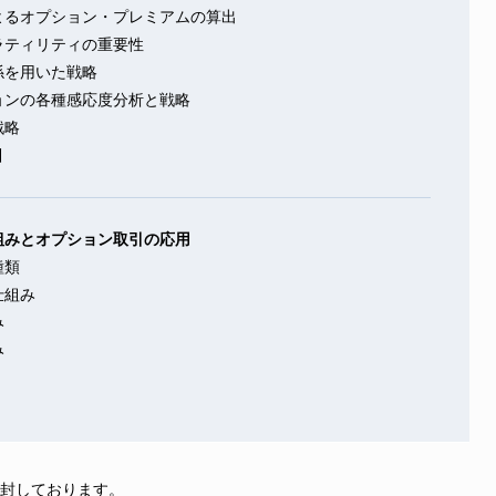
よるオプション・プレミアムの算出
ラティリティの重要性
係を用いた戦略
ョンの各種感応度分析と戦略
戦略
引
組みとオプション取引の応用
種類
仕組み
み
み
同封しております。