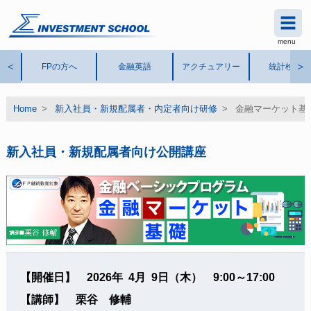
menu
シグマインベストメント スク
ール
®
＜
＞
FPの方へ
金融英語
アクチュアリー
統計検定
Home
>
新入社員・新規配属者・内定者向け研修
>
金融マーケット基
新入社員・新規配属者向け公開講座
【開催日】 2026年 4月 9日（木） 9:00～17:00
【講師】 栗谷 修輔