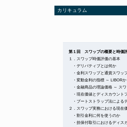
カリキュラム
第１回 スワップの概要と時価
１．スワップ時価評価の基本
・デリバティブとは何か
・金利スワップと通貨スワッ
・変動金利の指標 ～ LIBORから
・金融商品の理論価格 ～ ス
・現在価値とディスカウント
・ブートストラップ法によるデ
２．スワップ実務における現在
・割引金利に何を使うのか
・担保付取引におけるディスカ