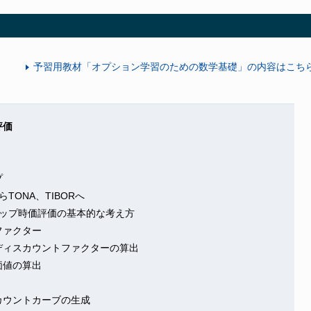
予習用教材「オプション学習のための数学基礎」の内容はこち
評価
プ
TONA、TIBORへ
ワップ時価評価の基本的な考え方
ファクター
ィスカウントファクターの算出
価値の算出
ウントカーブの生成