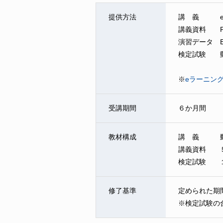
提供方法
講 義 e
講義資料 P
演習データ Ex
検定試験 郵
※
eラーニン
受講期間
６か月間
教材構成
講 義 動画
講義資料 ５
検定試験 
修了基準
定められた期
※検定試験の