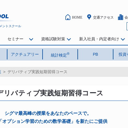
HOME
交通アクセス
会
メントスクール
セミナー
資格試験対策
新入社員・内定者向け
®
アクチュアリー
PB
投資
統計検定
覧
>
デリバティブ実践短期習得コース
デリバティブ実践短期習得コース
 シグマ最高峰の授業をあなたのペースで。
材「オプション学習のための数学基礎」を新たにご提供